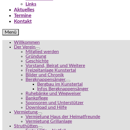
Links
Aktuelles
Termine
Kontakt
Menü
Willkommen
Der Verein
Mitglied werden
Gründung
Geschichte
Vorstand, Beirat und Weitere
Freizeitanlage Kunstertal
Bilder und Chronik
Bergknappensänger
Bergbau im Kunstertal
Infos Bergknappensänger
Ruhebänke und Wegweiser
Bankpflege
Sponsoren und Unterstützer
Download und Hilfe
Vermietung
Vermietung Haus der Heimatfreunde
Vermietung Grillanlage
Struthütten