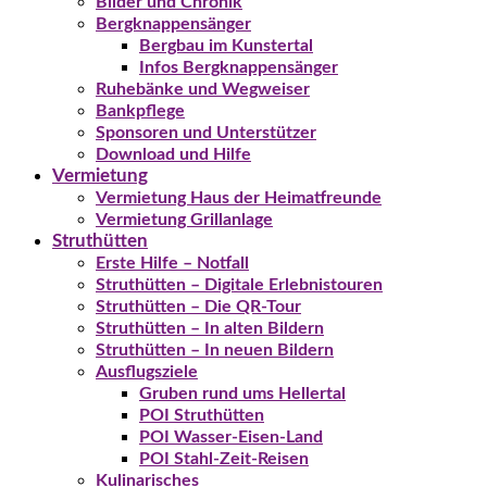
Bilder und Chronik
Bergknappensänger
Bergbau im Kunstertal
Infos Bergknappensänger
Ruhebänke und Wegweiser
Bankpflege
Sponsoren und Unterstützer
Download und Hilfe
Vermietung
Vermietung Haus der Heimatfreunde
Vermietung Grillanlage
Struthütten
Erste Hilfe – Notfall
Struthütten – Digitale Erlebnistouren
Struthütten – Die QR-Tour
Struthütten – In alten Bildern
Struthütten – In neuen Bildern
Ausflugsziele
Gruben rund ums Hellertal
POI Struthütten
POI Wasser-Eisen-Land
POI Stahl-Zeit-Reisen
Kulinarisches