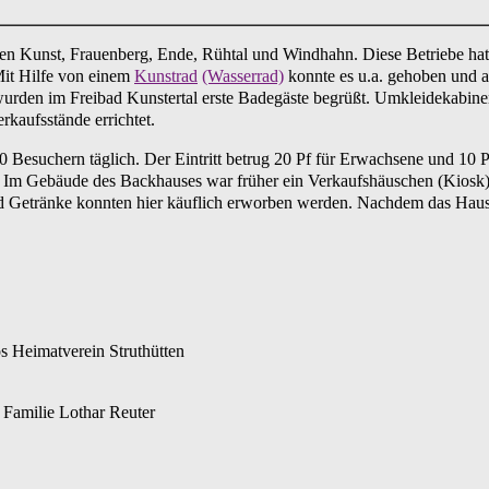
en Kunst, Frauenberg, Ende, Rühtal und Windhahn. Diese Betriebe hatt
it Hilfe von einem
Kunstrad
(Wasserrad)
konnte es u.a. gehoben und ab
 wurden im Freibad Kunstertal erste Badegäste begrüßt. Umkleidekabi
kaufsstände errichtet.
 Besuchern täglich. Der Eintritt betrug 20 Pf für Erwachsene und 10 P
Im Gebäude des Backhauses war früher ein Verkaufshäuschen (Kiosk) 
d Getränke konnten hier käuflich erworben werden. Nachdem das Haus d
os Heimatverein Struthütten
o Familie Lothar Reuter