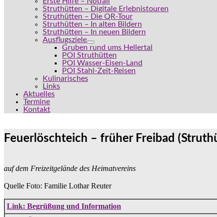
Erste Hilfe – Notfall
Struthütten – Digitale Erlebnistouren
Struthütten – Die QR-Tour
Struthütten – In alten Bildern
Struthütten – In neuen Bildern
Ausflugsziele
Gruben rund ums Hellertal
POI Struthütten
POI Wasser-Eisen-Land
POI Stahl-Zeit-Reisen
Kulinarisches
Links
Aktuelles
Termine
Kontakt
Feuerlöschteich – früher Freibad (Struth
auf dem Freizeitgelände des Heimatvereins
Quelle Foto: Familie Lothar Reuter
Link: Begrüßung und Information