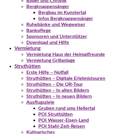
Bilder und Chronik
Bergknappensänger
Bergbau im Kunstertal
Infos Bergknappensänger
Ruhebänke und Wegweiser
Bankpflege
Sponsoren und Unterstützer
Download und Hilfe
Vermietung
Vermietung Haus der Heimatfreunde
Vermietung Grillanlage
Struthütten
Erste Hilfe – Notfall
Struthütten – Digitale Erlebnistouren
Struthütten – Die QR-Tour
Struthütten – In alten Bildern
Struthütten – In neuen Bildern
Ausflugsziele
Gruben rund ums Hellertal
POI Struthütten
POI Wasser-Eisen-Land
POI Stahl-Zeit-Reisen
Kulinarisches