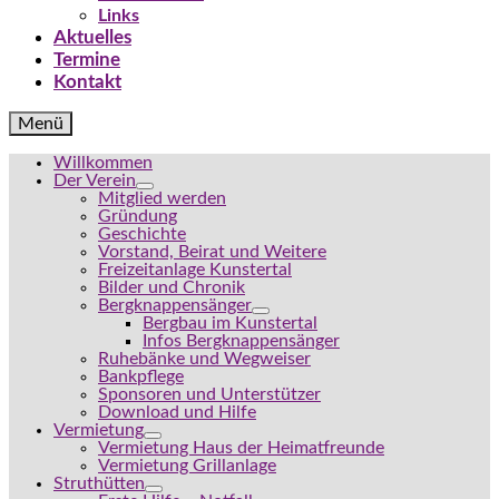
Links
Aktuelles
Termine
Kontakt
Menü
Willkommen
Der Verein
Mitglied werden
Gründung
Geschichte
Vorstand, Beirat und Weitere
Freizeitanlage Kunstertal
Bilder und Chronik
Bergknappensänger
Bergbau im Kunstertal
Infos Bergknappensänger
Ruhebänke und Wegweiser
Bankpflege
Sponsoren und Unterstützer
Download und Hilfe
Vermietung
Vermietung Haus der Heimatfreunde
Vermietung Grillanlage
Struthütten