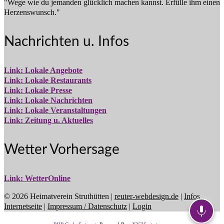
"Wege wie du jemanden glücklich machen kannst. Erfülle ihm einen
Herzenswunsch."
Nachrichten u. Infos
Link: Lokale Angebote
Link: Lokale Restaurants
Link: Lokale Presse
Link: Lokale Nachrichten
Link: Lokale Veranstaltungen
Link: Zeitung u. Aktuelles
Wetter Vorhersage
Link: WetterOnline
© 2026 Heimatverein Struthütten |
reuter-webdesign.de
|
Infos
Internetseite
|
Impressum / Datenschutz
|
Login