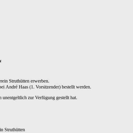
“
ein Struthütten erwerben.
bei
André
Haas (1. Vorsitzender) bestellt werden.
unentgeltlich zur Verfügung gestellt hat.
n Struthütten