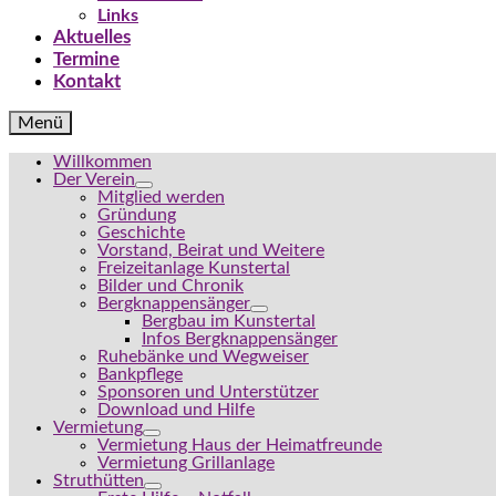
Links
Aktuelles
Termine
Kontakt
Menü
Willkommen
Der Verein
Mitglied werden
Gründung
Geschichte
Vorstand, Beirat und Weitere
Freizeitanlage Kunstertal
Bilder und Chronik
Bergknappensänger
Bergbau im Kunstertal
Infos Bergknappensänger
Ruhebänke und Wegweiser
Bankpflege
Sponsoren und Unterstützer
Download und Hilfe
Vermietung
Vermietung Haus der Heimatfreunde
Vermietung Grillanlage
Struthütten