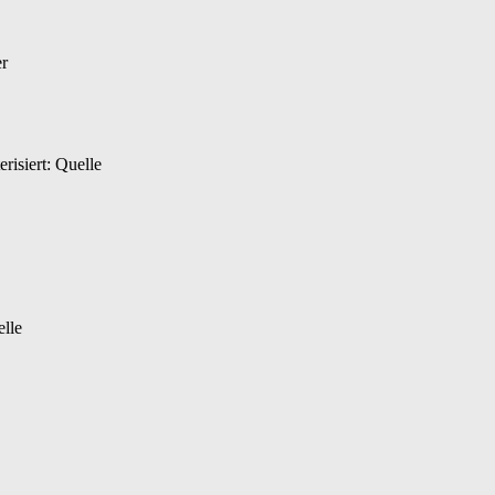
er
risiert: Quelle
lle