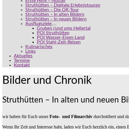
Erste Hilfe – Notfall
Struthütten – Digitale Erlebnistouren
Struthütten – Die QR-Tour
Struthütten – In alten Bildern
Struthütten – In neuen Bildern
Ausflugsziele
Gruben rund ums Hellertal
POI Struthütten
POI Wasser-Eisen-Land
POI Stahl-Zeit-Reisen
Kulinarisches
Links
Aktuelles
Termine
Kontakt
Bilder und Chronik
Struthütten – In alten und neuen Bi
wir haben für Euch unser
Foto- und Filmarchiv
durchstöbert und da
Wenn Ihr Zeit und Interesse habt, laden wir Euch herzlich ein, einen 