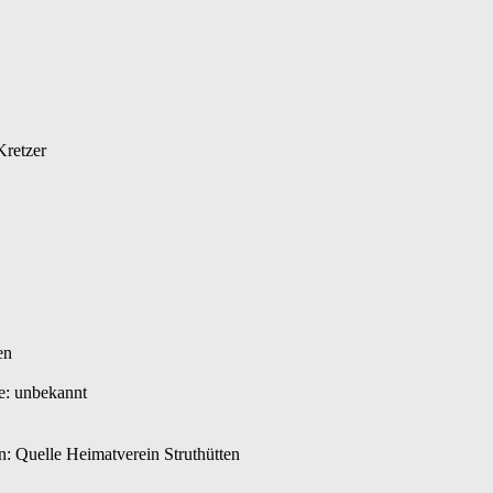
Kretzer
tten
e: unbekannt
: Quelle Heimatverein Struthütten