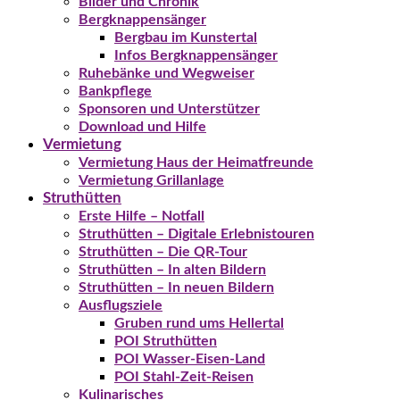
Bilder und Chronik
Bergknappensänger
Bergbau im Kunstertal
Infos Bergknappensänger
Ruhebänke und Wegweiser
Bankpflege
Sponsoren und Unterstützer
Download und Hilfe
Vermietung
Vermietung Haus der Heimatfreunde
Vermietung Grillanlage
Struthütten
Erste Hilfe – Notfall
Struthütten – Digitale Erlebnistouren
Struthütten – Die QR-Tour
Struthütten – In alten Bildern
Struthütten – In neuen Bildern
Ausflugsziele
Gruben rund ums Hellertal
POI Struthütten
POI Wasser-Eisen-Land
POI Stahl-Zeit-Reisen
Kulinarisches