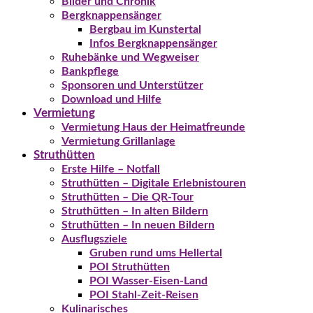
Bilder und Chronik
Bergknappensänger
Bergbau im Kunstertal
Infos Bergknappensänger
Ruhebänke und Wegweiser
Bankpflege
Sponsoren und Unterstützer
Download und Hilfe
Vermietung
Vermietung Haus der Heimatfreunde
Vermietung Grillanlage
Struthütten
Erste Hilfe – Notfall
Struthütten – Digitale Erlebnistouren
Struthütten – Die QR-Tour
Struthütten – In alten Bildern
Struthütten – In neuen Bildern
Ausflugsziele
Gruben rund ums Hellertal
POI Struthütten
POI Wasser-Eisen-Land
POI Stahl-Zeit-Reisen
Kulinarisches