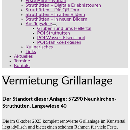
Erste Hilfe – Notfall
Struthütten – Digitale Erlebnistouren
Struthütten – Die QR-Tour
Struthütten – In alten Bildern
Struthütten – In neuen Bildern
Ausflugsziele
Gruben rund ums Hellertal
POI Struthütten
POI Wasser-Eisen-Land
POI Stahl-Zeit-Reisen
Kulinarisches
Links
Aktuelles
Termine
Kontakt
Vermietung Grillanlage
Der Standort dieser Anlage: 57290 Neunkirchen-
Struthütten, Langewiese 40
Die im Oktober 2023 komplett renovierte Grillanlage im Kunstertal
liegt idyllisch und bietet einen schönen Rahmen für viele Feste,