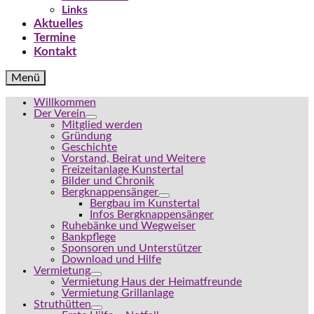
Links
Aktuelles
Termine
Kontakt
Menü
Willkommen
Der Verein
Mitglied werden
Gründung
Geschichte
Vorstand, Beirat und Weitere
Freizeitanlage Kunstertal
Bilder und Chronik
Bergknappensänger
Bergbau im Kunstertal
Infos Bergknappensänger
Ruhebänke und Wegweiser
Bankpflege
Sponsoren und Unterstützer
Download und Hilfe
Vermietung
Vermietung Haus der Heimatfreunde
Vermietung Grillanlage
Struthütten