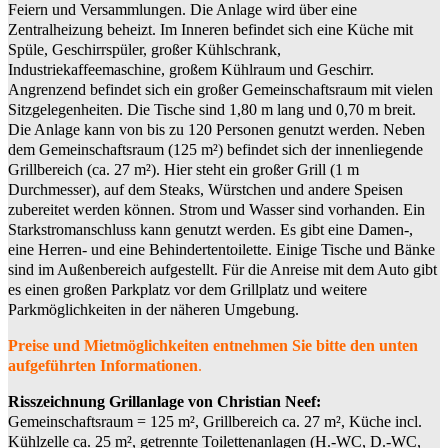
Feiern und Versammlungen. Die Anlage wird über eine
Zentralheizung beheizt. Im Inneren befindet sich eine Küche mit
Spüle, Geschirrspüler, großer Kühlschrank,
Industriekaffeemaschine, großem Kühlraum und Geschirr.
Angrenzend befindet sich ein großer Gemeinschaftsraum mit vielen
Sitzgelegenheiten. Die Tische sind 1,80 m lang und 0,70 m breit.
Die Anlage kann von bis zu 120 Personen genutzt werden. Neben
dem Gemeinschaftsraum (125 m²) befindet sich der innenliegende
Grillbereich (ca. 27 m²). Hier steht ein großer Grill (1 m
Durchmesser), auf dem Steaks, Würstchen und andere Speisen
zubereitet werden können. Strom und Wasser sind vorhanden. Ein
Starkstromanschluss kann genutzt werden. Es gibt eine Damen-,
eine Herren- und eine Behindertentoilette. Einige Tische und Bänke
sind im Außenbereich aufgestellt. Für die Anreise mit dem Auto gibt
es einen großen Parkplatz vor dem Grillplatz und weitere
Parkmöglichkeiten in der näheren Umgebung.
Preise und Mietmöglichkeiten entnehmen Sie bitte den unten
aufgeführten Informationen
.
Risszeichnung Grillanlage von Christian Neef:
Gemeinschaftsraum = 125 m², Grillbereich ca. 27 m², Küche incl.
Kühlzelle ca. 25 m², getrennte Toilettenanlagen (H.-WC, D.-WC,