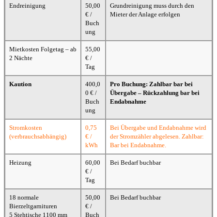
Endreinigung
50,00
Grundreinigung muss durch den
€ /
Mieter der Anlage erfolgen
Buch
ung
Mietkosten Folgetag – ab
55,00
2 Nächte
€ /
Tag
Kaution
400,0
Pro Buchung: Zahlbar bar bei
0 € /
Übergabe – Rückzahlung bar bei
Buch
Endabnahme
ung
Stromkosten
0,75
Bei Übergabe und Endabnahme wird
(verbrauchsabhängig)
€ /
der Stromzähler abgelesen. Zahlbar:
kWh
Bar bei Endabnahme.
Heizung
60,00
Bei Bedarf buchbar
€ /
Tag
18 normale
50,00
Bei Bedarf buchbar
Bierzeltgarnituren
€ /
5 Stehtische 1100 mm
Buch