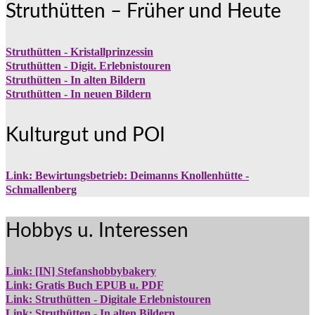
Struthütten – Früher und Heute
Struthütten - Kristallprinzessin
Struthütten - Digit. Erlebnistouren
Struthütten - In alten Bildern
Struthütten - In neuen Bildern
Kulturgut und POI
Link: Bewirtungsbetrieb: Deimanns Knollenhütte -
Schmallenberg
Hobbys u. Interessen
Link: [IN] Stefanshobbybakery
Link: Gratis Buch EPUB u. PDF
Link: Struthütten - Digitale Erlebnistouren
Link: Struthütten - In alten Bildern