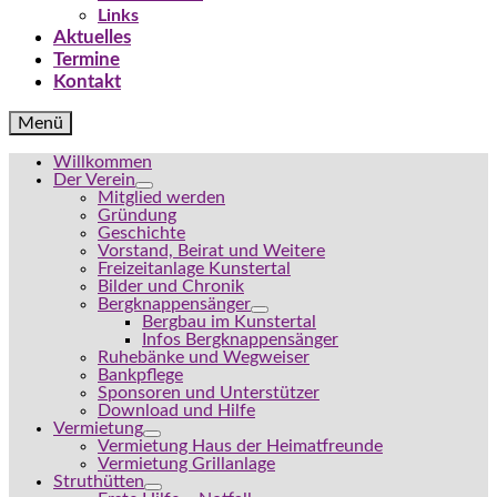
Links
Aktuelles
Termine
Kontakt
Menü
Willkommen
Der Verein
Mitglied werden
Gründung
Geschichte
Vorstand, Beirat und Weitere
Freizeitanlage Kunstertal
Bilder und Chronik
Bergknappensänger
Bergbau im Kunstertal
Infos Bergknappensänger
Ruhebänke und Wegweiser
Bankpflege
Sponsoren und Unterstützer
Download und Hilfe
Vermietung
Vermietung Haus der Heimatfreunde
Vermietung Grillanlage
Struthütten