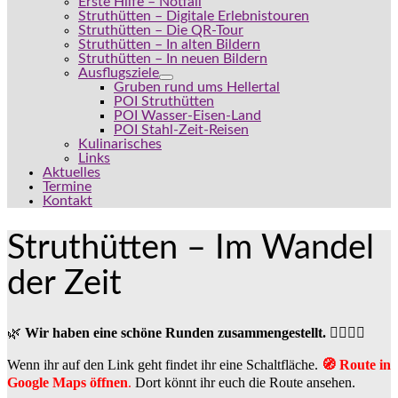
Erste Hilfe – Notfall
Struthütten – Digitale Erlebnistouren
Struthütten – Die QR-Tour
Struthütten – In alten Bildern
Struthütten – In neuen Bildern
Ausflugsziele
Gruben rund ums Hellertal
POI Struthütten
POI Wasser-Eisen-Land
POI Stahl-Zeit-Reisen
Kulinarisches
Links
Aktuelles
Termine
Kontakt
Struthütten – Im Wandel
der Zeit
🌿
Wir haben eine schöne Runden zusammengestellt.
🚶‍♀️🚴‍♂️
Wenn ihr auf den Link geht findet ihr eine Schaltfläche.
🧭
Route in
Google Maps öffnen
.
Dort könnt ihr euch die Route ansehen.