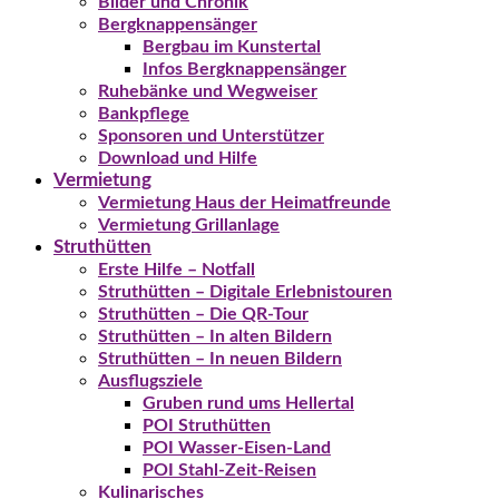
Bilder und Chronik
Bergknappensänger
Bergbau im Kunstertal
Infos Bergknappensänger
Ruhebänke und Wegweiser
Bankpflege
Sponsoren und Unterstützer
Download und Hilfe
Vermietung
Vermietung Haus der Heimatfreunde
Vermietung Grillanlage
Struthütten
Erste Hilfe – Notfall
Struthütten – Digitale Erlebnistouren
Struthütten – Die QR-Tour
Struthütten – In alten Bildern
Struthütten – In neuen Bildern
Ausflugsziele
Gruben rund ums Hellertal
POI Struthütten
POI Wasser-Eisen-Land
POI Stahl-Zeit-Reisen
Kulinarisches