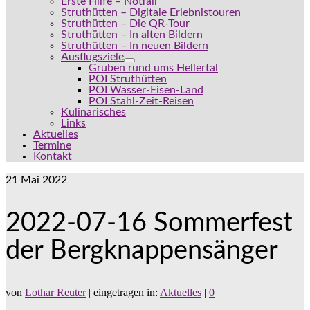
Erste Hilfe – Notfall
Struthütten – Digitale Erlebnistouren
Struthütten – Die QR-Tour
Struthütten – In alten Bildern
Struthütten – In neuen Bildern
Ausflugsziele
Gruben rund ums Hellertal
POI Struthütten
POI Wasser-Eisen-Land
POI Stahl-Zeit-Reisen
Kulinarisches
Links
Aktuelles
Termine
Kontakt
21
Mai 2022
2022-07-16 Sommerfest
der Bergknappensänger
von
Lothar Reuter
|
eingetragen in:
Aktuelles
|
0