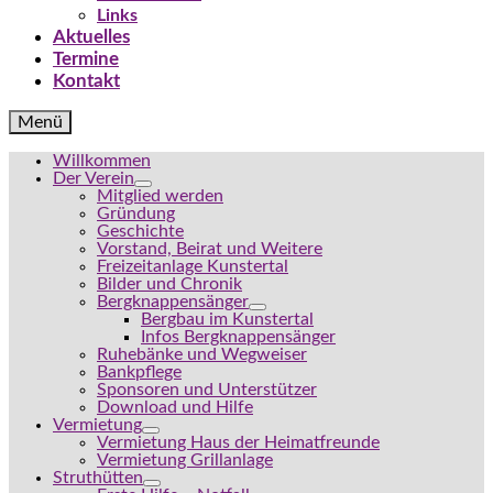
Links
Aktuelles
Termine
Kontakt
Menü
Willkommen
Der Verein
Mitglied werden
Gründung
Geschichte
Vorstand, Beirat und Weitere
Freizeitanlage Kunstertal
Bilder und Chronik
Bergknappensänger
Bergbau im Kunstertal
Infos Bergknappensänger
Ruhebänke und Wegweiser
Bankpflege
Sponsoren und Unterstützer
Download und Hilfe
Vermietung
Vermietung Haus der Heimatfreunde
Vermietung Grillanlage
Struthütten