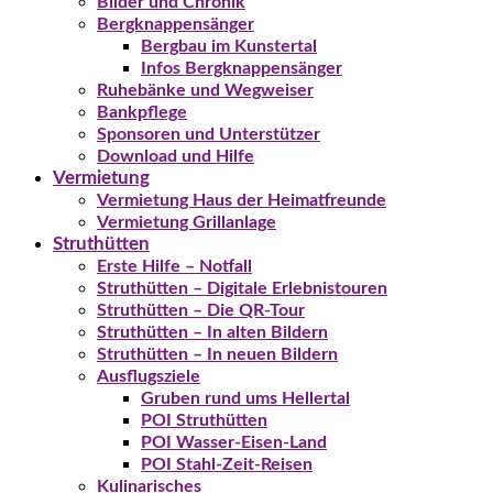
Bilder und Chronik
Bergknappensänger
Bergbau im Kunstertal
Infos Bergknappensänger
Ruhebänke und Wegweiser
Bankpflege
Sponsoren und Unterstützer
Download und Hilfe
Vermietung
Vermietung Haus der Heimatfreunde
Vermietung Grillanlage
Struthütten
Erste Hilfe – Notfall
Struthütten – Digitale Erlebnistouren
Struthütten – Die QR-Tour
Struthütten – In alten Bildern
Struthütten – In neuen Bildern
Ausflugsziele
Gruben rund ums Hellertal
POI Struthütten
POI Wasser-Eisen-Land
POI Stahl-Zeit-Reisen
Kulinarisches