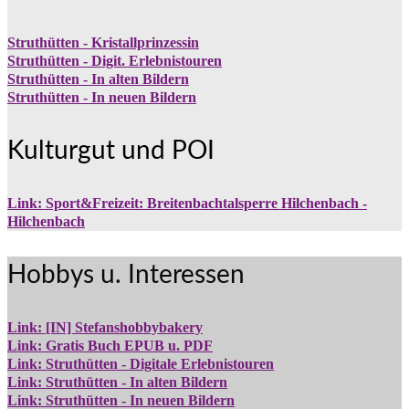
Struthütten - Kristallprinzessin
Struthütten - Digit. Erlebnistouren
Struthütten - In alten Bildern
Struthütten - In neuen Bildern
Kulturgut und POI
Link: Sport&Freizeit: Breitenbachtalsperre Hilchenbach -
Hilchenbach
Hobbys u. Interessen
Link: [IN] Stefanshobbybakery
Link: Gratis Buch EPUB u. PDF
Link: Struthütten - Digitale Erlebnistouren
Link: Struthütten - In alten Bildern
Link: Struthütten - In neuen Bildern