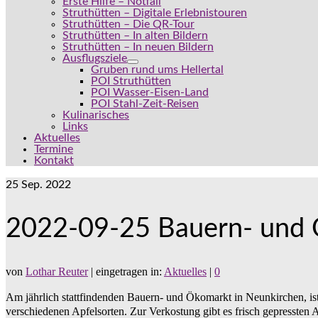
Erste Hilfe – Notfall
Struthütten – Digitale Erlebnistouren
Struthütten – Die QR-Tour
Struthütten – In alten Bildern
Struthütten – In neuen Bildern
Ausflugsziele
Gruben rund ums Hellertal
POI Struthütten
POI Wasser-Eisen-Land
POI Stahl-Zeit-Reisen
Kulinarisches
Links
Aktuelles
Termine
Kontakt
25
Sep. 2022
2022-09-25 Bauern- und 
von
Lothar Reuter
|
eingetragen in:
Aktuelles
|
0
Am jährlich stattfindenden Bauern- und Ökomarkt in Neunkirchen, ist 
verschiedenen Apfelsorten. Zur Verkostung gibt es frisch gepressten 