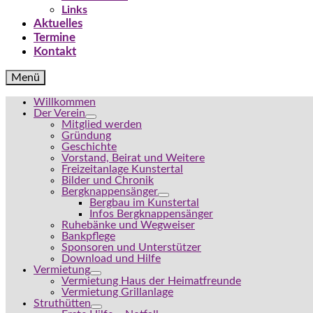
Links
Aktuelles
Termine
Kontakt
Menü
Willkommen
Der Verein
Mitglied werden
Gründung
Geschichte
Vorstand, Beirat und Weitere
Freizeitanlage Kunstertal
Bilder und Chronik
Bergknappensänger
Bergbau im Kunstertal
Infos Bergknappensänger
Ruhebänke und Wegweiser
Bankpflege
Sponsoren und Unterstützer
Download und Hilfe
Vermietung
Vermietung Haus der Heimatfreunde
Vermietung Grillanlage
Struthütten