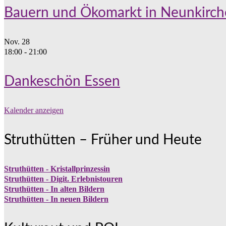
Bauern und Ökomarkt in Neunkirc
Nov.
28
18:00
-
21:00
Dankeschön Essen
Kalender anzeigen
Struthütten – Früher und Heute
Struthütten - Kristallprinzessin
Struthütten - Digit. Erlebnistouren
Struthütten - In alten Bildern
Struthütten - In neuen Bildern