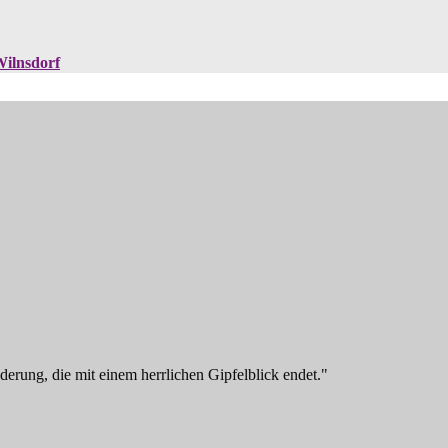
Wilnsdorf
erung, die mit einem herrlichen Gipfelblick endet."