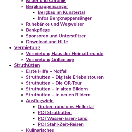
Bilder und Chronik
Bergknappensänger
Bergbau im Kunstertal
Infos Bergknappensänger
Ruhebänke und Wegweiser
Bankpflege
Sponsoren und Unterstützer
Download und Hilfe
Vermietung
Vermietung Haus der Heimatfreunde
Vermietung Grillanlage
Struthütten
Erste Hilfe – Notfall
Struthütten – Digitale Erlebnistouren
Struthütten – Die QR-Tour
Struthütten – In alten Bildern
Struthütten – In neuen Bildern
Ausflugsziele
Gruben rund ums Hellertal
POI Struthütten
POI Wasser-Eisen-Land
POI Stahl-Zeit-Reisen
Kulinarisches