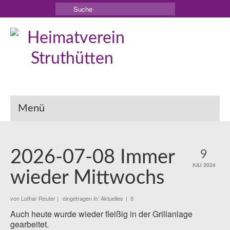
Suche
nach:
Menü
2026-07-08 Immer
9
JULI 2026
wieder Mittwochs
von
Lothar Reuter
|
eingetragen in:
Aktuelles
|
0
Auch heute wurde wieder fleißig in der Grillanlage
gearbeitet.