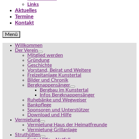
Links
Aktuelles
Termine
Kontakt
Menü
Willkommen
Der Verein
Mitglied werden
Gründung
Geschichte
Vorstand, Beirat und Weitere
Freizeitanlage Kunstertal
Bilder und Chronik
Bergknappensänger
Bergbau im Kunstertal
Infos Bergknappensänger
Ruhebänke und Wegweiser
Bankpflege
Sponsoren und Unterstützer
Download und Hilfe
Vermietung
Vermietung Haus der Heimatfreunde
Vermietung Grillanlage
Struthütten