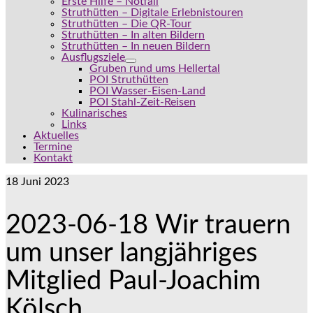
Erste Hilfe – Notfall
Struthütten – Digitale Erlebnistouren
Struthütten – Die QR-Tour
Struthütten – In alten Bildern
Struthütten – In neuen Bildern
Ausflugsziele
Gruben rund ums Hellertal
POI Struthütten
POI Wasser-Eisen-Land
POI Stahl-Zeit-Reisen
Kulinarisches
Links
Aktuelles
Termine
Kontakt
18
Juni 2023
2023-06-18 Wir trauern
um unser langjähriges
Mitglied Paul-Joachim
Kölsch