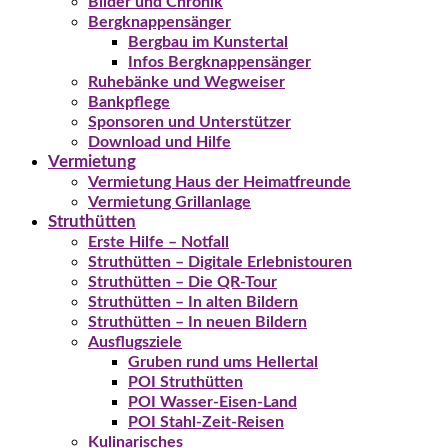
Bilder und Chronik
Bergknappensänger
Bergbau im Kunstertal
Infos Bergknappensänger
Ruhebänke und Wegweiser
Bankpflege
Sponsoren und Unterstützer
Download und Hilfe
Vermietung
Vermietung Haus der Heimatfreunde
Vermietung Grillanlage
Struthütten
Erste Hilfe – Notfall
Struthütten – Digitale Erlebnistouren
Struthütten – Die QR-Tour
Struthütten – In alten Bildern
Struthütten – In neuen Bildern
Ausflugsziele
Gruben rund ums Hellertal
POI Struthütten
POI Wasser-Eisen-Land
POI Stahl-Zeit-Reisen
Kulinarisches