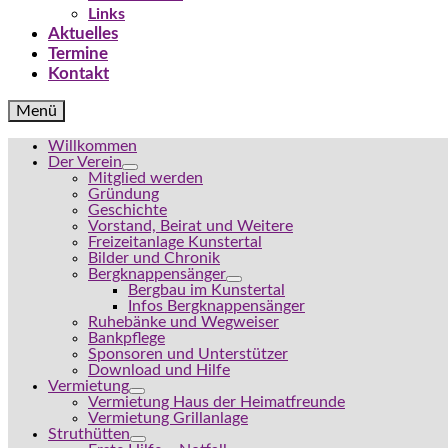
Links
Aktuelles
Termine
Kontakt
Menü
Willkommen
Der Verein
Mitglied werden
Gründung
Geschichte
Vorstand, Beirat und Weitere
Freizeitanlage Kunstertal
Bilder und Chronik
Bergknappensänger
Bergbau im Kunstertal
Infos Bergknappensänger
Ruhebänke und Wegweiser
Bankpflege
Sponsoren und Unterstützer
Download und Hilfe
Vermietung
Vermietung Haus der Heimatfreunde
Vermietung Grillanlage
Struthütten