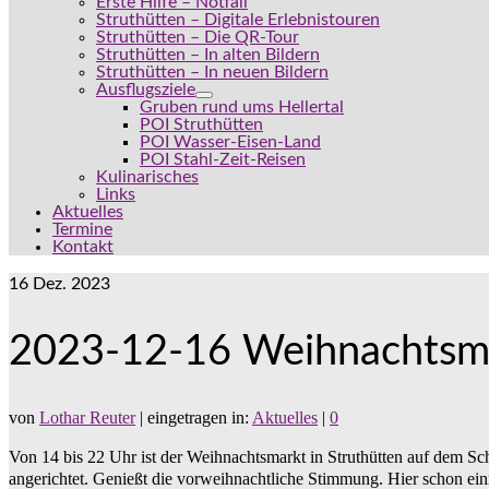
Erste Hilfe – Notfall
Struthütten – Digitale Erlebnistouren
Struthütten – Die QR-Tour
Struthütten – In alten Bildern
Struthütten – In neuen Bildern
Ausflugsziele
Gruben rund ums Hellertal
POI Struthütten
POI Wasser-Eisen-Land
POI Stahl-Zeit-Reisen
Kulinarisches
Links
Aktuelles
Termine
Kontakt
16
Dez. 2023
2023-12-16 Weihnachtsmar
von
Lothar Reuter
|
eingetragen in:
Aktuelles
|
0
Von 14 bis 22 Uhr ist der Weihnachtsmarkt in Struthütten auf dem S
angerichtet. Genießt die vorweihnachtliche Stimmung. Hier schon ei