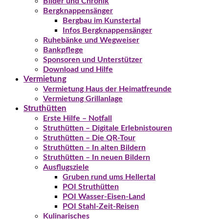
Bilder und Chronik
Bergknappensänger
Bergbau im Kunstertal
Infos Bergknappensänger
Ruhebänke und Wegweiser
Bankpflege
Sponsoren und Unterstützer
Download und Hilfe
Vermietung
Vermietung Haus der Heimatfreunde
Vermietung Grillanlage
Struthütten
Erste Hilfe – Notfall
Struthütten – Digitale Erlebnistouren
Struthütten – Die QR-Tour
Struthütten – In alten Bildern
Struthütten – In neuen Bildern
Ausflugsziele
Gruben rund ums Hellertal
POI Struthütten
POI Wasser-Eisen-Land
POI Stahl-Zeit-Reisen
Kulinarisches