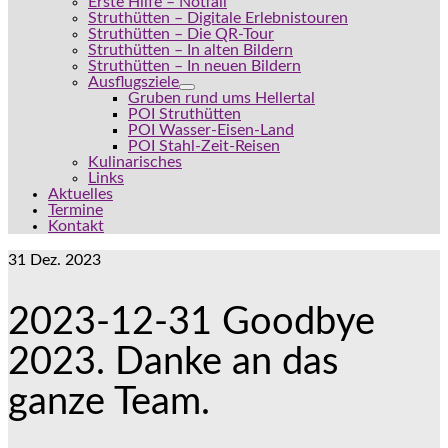
Erste Hilfe – Notfall
Struthütten – Digitale Erlebnistouren
Struthütten – Die QR-Tour
Struthütten – In alten Bildern
Struthütten – In neuen Bildern
Ausflugsziele
Gruben rund ums Hellertal
POI Struthütten
POI Wasser-Eisen-Land
POI Stahl-Zeit-Reisen
Kulinarisches
Links
Aktuelles
Termine
Kontakt
31
Dez. 2023
2023-12-31 Goodbye
2023. Danke an das
ganze Team.