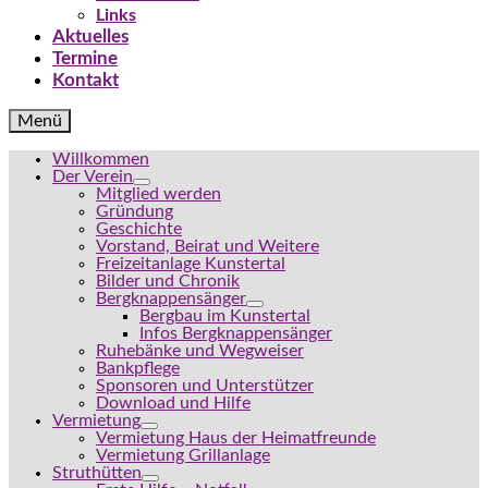
Links
Aktuelles
Termine
Kontakt
Menü
Willkommen
Der Verein
Mitglied werden
Gründung
Geschichte
Vorstand, Beirat und Weitere
Freizeitanlage Kunstertal
Bilder und Chronik
Bergknappensänger
Bergbau im Kunstertal
Infos Bergknappensänger
Ruhebänke und Wegweiser
Bankpflege
Sponsoren und Unterstützer
Download und Hilfe
Vermietung
Vermietung Haus der Heimatfreunde
Vermietung Grillanlage
Struthütten