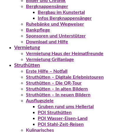
Bilder und Chronik
Bergknappensänger
Bergbau im Kunstertal
Infos Bergknappensänger
Ruhebänke und Wegweiser
Bankpflege
Sponsoren und Unterstützer
Download und Hilfe
Vermietung
Vermietung Haus der Heimatfreunde
Vermietung Grillanlage
Struthütten
Erste Hilfe – Notfall
Struthütten – Digitale Erlebnistouren
Struthütten – Die QR-Tour
Struthütten – In alten Bildern
Struthütten – In neuen Bildern
Ausflugsziele
Gruben rund ums Hellertal
POI Struthütten
POI Wasser-Eisen-Land
POI Stahl-Zeit-Reisen
Kulinarisches