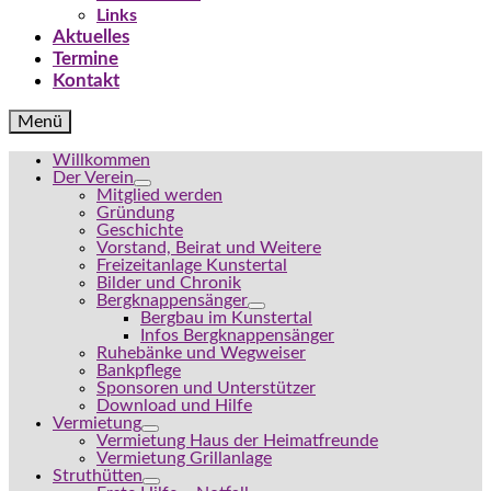
Links
Aktuelles
Termine
Kontakt
Menü
Willkommen
Der Verein
Mitglied werden
Gründung
Geschichte
Vorstand, Beirat und Weitere
Freizeitanlage Kunstertal
Bilder und Chronik
Bergknappensänger
Bergbau im Kunstertal
Infos Bergknappensänger
Ruhebänke und Wegweiser
Bankpflege
Sponsoren und Unterstützer
Download und Hilfe
Vermietung
Vermietung Haus der Heimatfreunde
Vermietung Grillanlage
Struthütten