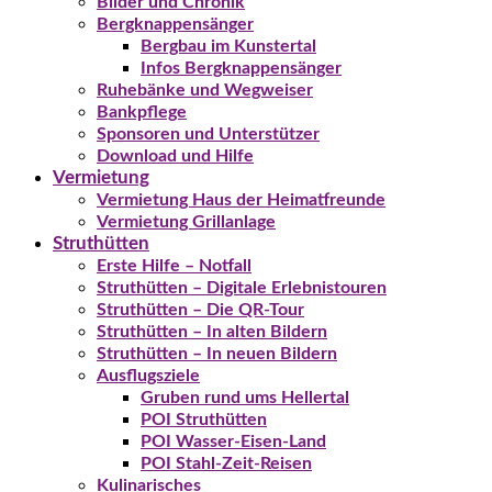
Bilder und Chronik
Bergknappensänger
Bergbau im Kunstertal
Infos Bergknappensänger
Ruhebänke und Wegweiser
Bankpflege
Sponsoren und Unterstützer
Download und Hilfe
Vermietung
Vermietung Haus der Heimatfreunde
Vermietung Grillanlage
Struthütten
Erste Hilfe – Notfall
Struthütten – Digitale Erlebnistouren
Struthütten – Die QR-Tour
Struthütten – In alten Bildern
Struthütten – In neuen Bildern
Ausflugsziele
Gruben rund ums Hellertal
POI Struthütten
POI Wasser-Eisen-Land
POI Stahl-Zeit-Reisen
Kulinarisches