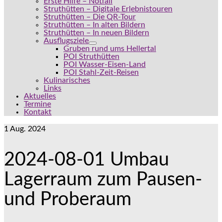
Erste Hilfe – Notfall
Struthütten – Digitale Erlebnistouren
Struthütten – Die QR-Tour
Struthütten – In alten Bildern
Struthütten – In neuen Bildern
Ausflugsziele
Gruben rund ums Hellertal
POI Struthütten
POI Wasser-Eisen-Land
POI Stahl-Zeit-Reisen
Kulinarisches
Links
Aktuelles
Termine
Kontakt
1
Aug. 2024
2024-08-01 Umbau
Lagerraum zum Pausen-
und Proberaum