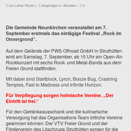
von
Lothar Reuter
|
eingetragen in:
Aktuelles
|
0
Die Gemeinde Neunkirchen veranstaltet am 7.
September erstmals das eintägige Festival „Rock im
Onnergrond“.
Auf dem Gelände der PWS Offroad GmbH in Struthütten
wird am Samstag, 7. September, ab 15 Uhr ein Open-Air-
Rockkonzert mit sechs Rock- und Metal-Bands aus dem
Freien Grund stattfinden.
Mit dabei sind Startblock, Lyron, Booze Bug, Crashing
Temples, Fast to Madness und Infinite Horizon.
Für Verpflegung sorgen heimische Vereine. „Der
Eintritt ist frei.“
Für den Getränkeausschank und die kulinarische
Versorgung hat das Organisations-Team örtliche Vereine
gewinnen können: Der VTV Freier Grund und der
Förderverein des Löschzugs Struthütten sorgen für die