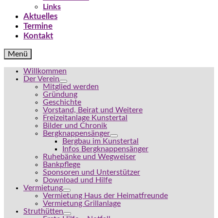
Links
Aktuelles
Termine
Kontakt
Menü
Willkommen
Der Verein
Mitglied werden
Gründung
Geschichte
Vorstand, Beirat und Weitere
Freizeitanlage Kunstertal
Bilder und Chronik
Bergknappensänger
Bergbau im Kunstertal
Infos Bergknappensänger
Ruhebänke und Wegweiser
Bankpflege
Sponsoren und Unterstützer
Download und Hilfe
Vermietung
Vermietung Haus der Heimatfreunde
Vermietung Grillanlage
Struthütten