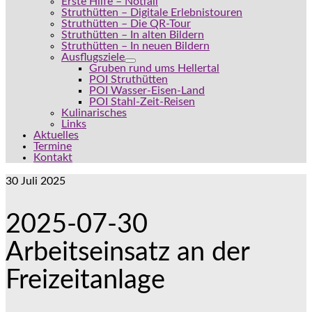
Erste Hilfe – Notfall
Struthütten – Digitale Erlebnistouren
Struthütten – Die QR-Tour
Struthütten – In alten Bildern
Struthütten – In neuen Bildern
Ausflugsziele
Gruben rund ums Hellertal
POI Struthütten
POI Wasser-Eisen-Land
POI Stahl-Zeit-Reisen
Kulinarisches
Links
Aktuelles
Termine
Kontakt
30
Juli 2025
2025-07-30
Arbeitseinsatz an der
Freizeitanlage