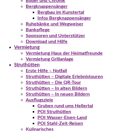
Bilder und Chronik
Bergknappensänger
Bergbau im Kunstertal
Infos Bergknappensänger
Ruhebänke und Wegweiser
Bankpflege
Sponsoren und Unterstützer
Download und Hilfe
Vermietung
Vermietung Haus der Heimatfreunde
Vermietung Grillanlage
Struthütten
Erste Hilfe – Notfall
Struthütten – Digitale Erlebnistouren
Struthütten – Die QR-Tour
Struthütten – In alten Bildern
Struthütten – In neuen Bildern
Ausflugsziele
Gruben rund ums Hellertal
POI Struthütten
POI Wasser-Eisen-Land
POI Stahl-Zeit-Reisen
Kulinarisches