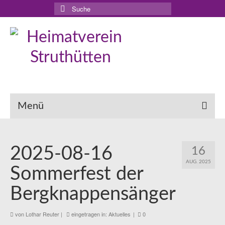
Suche
nach:
Menü
2025-08-16
16
AUG. 2025
Sommerfest der
Bergknappensänger
von
Lothar Reuter
|
eingetragen in:
Aktuelles
|
0