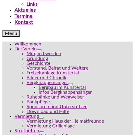
Links
Aktuelles
Termine
Kontakt
Menü
Willkommen
Der Verein
Mitglied werden
Gründung
Geschichte
Vorstand, Beirat und Weitere
Freizeitanlage Kunstertal
Bilder und Chronik
Bergknappensänger
Bergbau im Kunstertal
Infos Bergknappensänger
Ruhebänke und Wegweiser
Bankpflege
Sponsoren und Unterstützer
Download und Hilfe
Vermietung
Vermietung Haus der Heimatfreunde
Vermietung Grillanlage
Struthütten