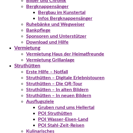
Bilder und Chronik
Bergknappensänger
Bergbau im Kunstertal
Infos Bergknappensänger
Ruhebänke und Wegweiser
Bankpflege
Sponsoren und Unterstützer
Download und Hilfe
Vermietung
Vermietung Haus der Heimatfreunde
Vermietung Grillanlage
Struthütten
Erste Hilfe – Notfall
Struthütten – Digitale Erlebnistouren
Struthütten – Die QR-Tour
Struthütten – In alten Bildern
Struthütten – In neuen Bildern
Ausflugsziele
Gruben rund ums Hellertal
POI Struthütten
POI Wasser-Eisen-Land
POI Stahl-Zeit-Reisen
Kulinarisches