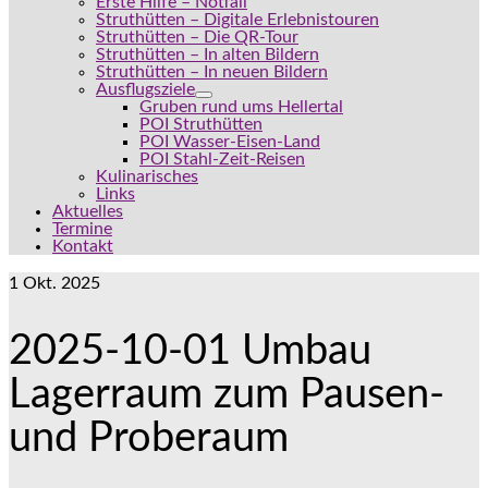
Erste Hilfe – Notfall
Struthütten – Digitale Erlebnistouren
Struthütten – Die QR-Tour
Struthütten – In alten Bildern
Struthütten – In neuen Bildern
Ausflugsziele
Gruben rund ums Hellertal
POI Struthütten
POI Wasser-Eisen-Land
POI Stahl-Zeit-Reisen
Kulinarisches
Links
Aktuelles
Termine
Kontakt
1
Okt. 2025
2025-10-01 Umbau
Lagerraum zum Pausen-
und Proberaum