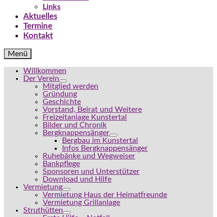
Links
Aktuelles
Termine
Kontakt
Menü
Willkommen
Der Verein
Mitglied werden
Gründung
Geschichte
Vorstand, Beirat und Weitere
Freizeitanlage Kunstertal
Bilder und Chronik
Bergknappensänger
Bergbau im Kunstertal
Infos Bergknappensänger
Ruhebänke und Wegweiser
Bankpflege
Sponsoren und Unterstützer
Download und Hilfe
Vermietung
Vermietung Haus der Heimatfreunde
Vermietung Grillanlage
Struthütten