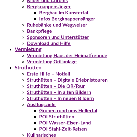
Bilder und Chronik
Bergknappensänger
Bergbau im Kunstertal
Infos Bergknappensänger
Ruhebänke und Wegweiser
Bankpflege
Sponsoren und Unterstützer
Download und Hilfe
Vermietung
Vermietung Haus der Heimatfreunde
Vermietung Grillanlage
Struthütten
Erste Hilfe – Notfall
Struthütten – Digitale Erlebnistouren
Struthütten – Die QR-Tour
Struthütten – In alten Bildern
Struthütten – In neuen Bildern
Ausflugsziele
Gruben rund ums Hellertal
POI Struthütten
POI Wasser-Eisen-Land
POI Stahl-Zeit-Reisen
Kulinarisches