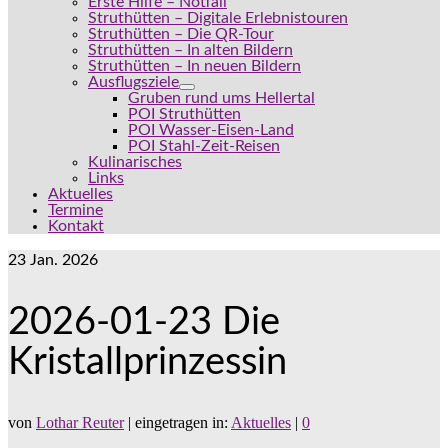
Erste Hilfe – Notfall
Struthütten – Digitale Erlebnistouren
Struthütten – Die QR-Tour
Struthütten – In alten Bildern
Struthütten – In neuen Bildern
Ausflugsziele
Gruben rund ums Hellertal
POI Struthütten
POI Wasser-Eisen-Land
POI Stahl-Zeit-Reisen
Kulinarisches
Links
Aktuelles
Termine
Kontakt
23
Jan. 2026
2026-01-23 Die
Kristallprinzessin
von
Lothar Reuter
|
eingetragen in:
Aktuelles
|
0