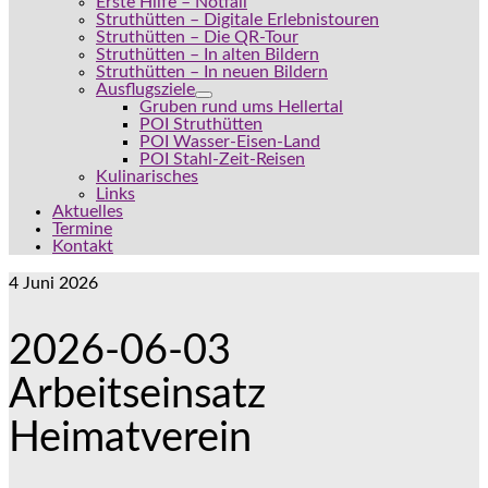
Erste Hilfe – Notfall
Struthütten – Digitale Erlebnistouren
Struthütten – Die QR-Tour
Struthütten – In alten Bildern
Struthütten – In neuen Bildern
Ausflugsziele
Gruben rund ums Hellertal
POI Struthütten
POI Wasser-Eisen-Land
POI Stahl-Zeit-Reisen
Kulinarisches
Links
Aktuelles
Termine
Kontakt
4
Juni 2026
2026-06-03
Arbeitseinsatz
Heimatverein