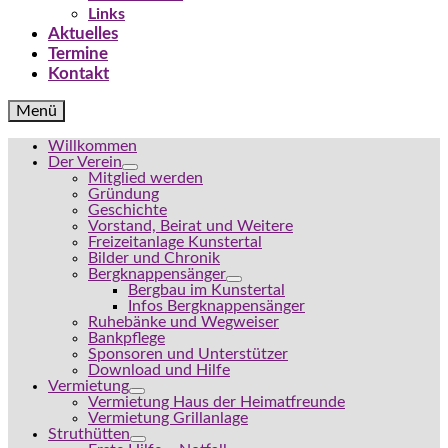
Links
Aktuelles
Termine
Kontakt
Menü
Willkommen
Der Verein
Mitglied werden
Gründung
Geschichte
Vorstand, Beirat und Weitere
Freizeitanlage Kunstertal
Bilder und Chronik
Bergknappensänger
Bergbau im Kunstertal
Infos Bergknappensänger
Ruhebänke und Wegweiser
Bankpflege
Sponsoren und Unterstützer
Download und Hilfe
Vermietung
Vermietung Haus der Heimatfreunde
Vermietung Grillanlage
Struthütten