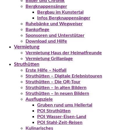
Bilder und Chronik
Bergknappensänger
Bergbau im Kunstertal
Infos Bergknappensänger
Ruhebänke und Wegweiser
Bankpflege
Sponsoren und Unterstützer
Download und Hilfe
Vermietung
Vermietung Haus der Heimatfreunde
Vermietung Grillanlage
Struthütten
Erste Hilfe – Notfall
Struthütten – Digitale Erlebnistouren
Struthütten – Die QR-Tour
Struthütten – In alten Bildern
Struthütten – In neuen Bildern
Ausflugsziele
Gruben rund ums Hellertal
POI Struthütten
POI Wasser-Eisen-Land
POI Stahl-Zeit-Reisen
Kulinarisches