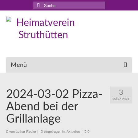
Suche
nach:
Menü
2024-03-02 Pizza-
3
MÄRZ 2024
Abend bei der
Grillanlage
von
Lothar Reuter
|
eingetragen in:
Aktuelles
|
0